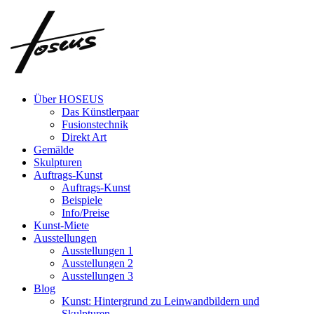
Zum
Inhalt
springen
Über HOSEUS
Das Künstlerpaar
Fusionstechnik
Direkt Art
Gemälde
Skulpturen
Auftrags-Kunst
Auftrags-Kunst
Beispiele
Info/Preise
Kunst-Miete
Ausstellungen
Ausstellungen 1
Ausstellungen 2
Ausstellungen 3
Blog
Kunst: Hintergrund zu Leinwandbildern und
Skulpturen