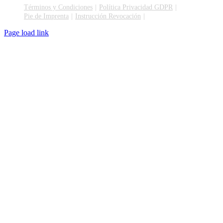
Términos y Condiciones
Política Privacidad GDPR
Pie de Imprenta
Instrucción Revocación
Page load link
Go
to
Top